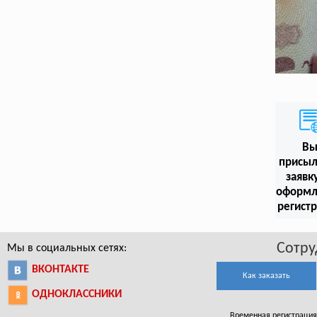
В
присыл
заявк
оформл
регист
Сотру
Мы в социальных сетях:
ВКОНТАКТЕ
Как заказать
ОДНОКЛАССНИКИ
Временная регистрация в