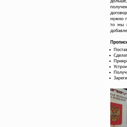
дольше,
получе
договор
нужно п
то мы с
добавле
Прописк
Поста
Сдела
Прикр
Устрои
Получ
Зарег