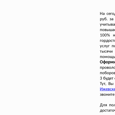
На сего
руб. за
учитыв
повышае
100% н
гордос
услуг п
тысячи
помощью
Оформи
провол
поборов
3 будет
Тут, В
Ижевск
звоните
Для по
достат