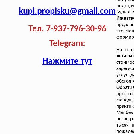
подходя
kupi.propisku@gmail.com
Будьте
Ижевск
предлаг
Тел. 7-937-796-30-96
это мош
формиру
Telegram:
На сег
легаль
Нажмите тут
стоимо
зарегис
услуг, 
обстоя
Обрат
профес
менедж
практик
Мы без 
регистр
тысяч 
пожале