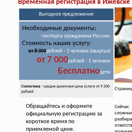
Временная регистрация в Ижевске
Выгодное предложение
Необходимые документы:
- паспорта гражданина России;
Стоимость наших услугу:
от 8 000
рублей - 1 человек (квартал)
от 7 000
рублей - 1 человек
Бесплатно
дети
Статистика
- средне рыночная цена
услуги от 9 200
Страниц
рублей
Обращайтесь и оформите
Сейчас
сложна
официальную регистрацию за
разбира
короткое время по
ответст
приемлемой цене.
получая